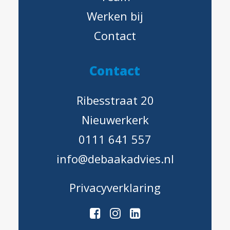
Werken bij
Contact
C
o
n
t
a
c
t
Ribesstraat 20
Nieuwerkerk
0111 641 557
info@debaakadvies.nl
Privacyverklaring