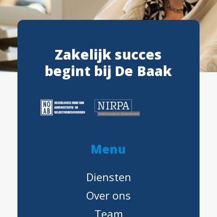
Z
a
k
e
l
i
j
k
s
u
c
c
e
s
b
e
g
i
n
t
b
i
j
D
e
B
a
a
k
M
e
n
u
Diensten
Over ons
Team